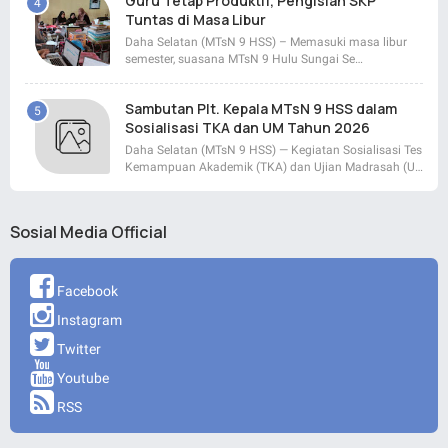
Guru Tetap Produktif, Pengisian SKP
Tuntas di Masa Libur
Daha Selatan (MTsN 9 HSS) – Memasuki masa libur
semester, suasana MTsN 9 Hulu Sungai Se…
Sambutan Plt. Kepala MTsN 9 HSS dalam
Sosialisasi TKA dan UM Tahun 2026
Daha Selatan (MTsN 9 HSS) — Kegiatan Sosialisasi Tes
Kemampuan Akademik (TKA) dan Ujian Madrasah (U…
Sosial Media Official
Facebook
Instagram
Twitter
Youtube
RSS