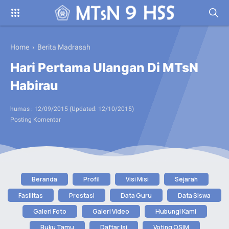
Home
›
Berita Madrasah
Hari Pertama Ulangan Di MTsN
Habirau
humas :
12/09/2015
(Updated:
12/10/2015
)
Posting Komentar
Beranda
Profil
Visi Misi
Sejarah
Fasilitas
Prestasi
Data Guru
Data Siswa
Galeri Foto
Galeri Video
Hubungi Kami
Buku Tamu
Daftar Isi
Voting OSIM