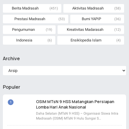
Berita Madrasah
Aktivitas Madrasah
(451)
(58)
Prestasi Madrasah
Bumi YAPIP
(53)
(36)
Pengumuman
Kreativitas Madarasah
(19)
(12)
Indonesia
Ensiklopedia Islam
(6)
(4)
Archive
Populer
OSIM MTsN 9 HSS Matangkan Persiapan
Lomba Hari Anak Nasional
Daha Selatan (MTsN 9 HSS) – Organisasi Siswa Intra
Madrasah (OSIM) MTsN 9 Hulu Sungai S…