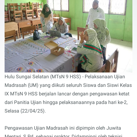
Hulu Sungai Selatan (MTsN 9 HSS) - Pelaksanaan Ujian
Madrasah (UM) yang diikuti seluruh Siswa dan Siswi Kelas
IX MTsN 9 HSS berjalan lancar dengan pengawasan ketat
dari Panitia Ujian hingga pelaksanaannya pada hari ke-2,
Selasa (22/04/25).
Pengawasan Ujian Madrasah ini dipimpin oleh Juwita
Mentari, S.Pd. sebagai proktor. Didampingi oleh teknisi