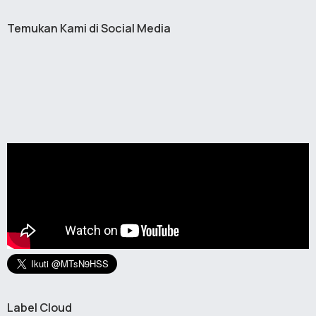
Temukan Kami di Social Media
Label Cloud