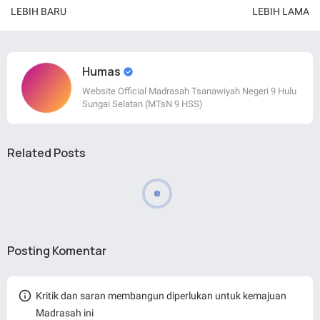
LEBIH BARU
LEBIH LAMA
Humas
Website Official Madrasah Tsanawiyah Negeri 9 Hulu
Sungai Selatan (MTsN 9 HSS)
Related Posts
Posting Komentar
Kritik dan saran membangun diperlukan untuk kemajuan
Madrasah ini