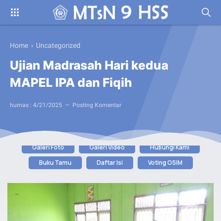
Home
› Uncategorized
Ujian Madrasah Hari kedua
MAPEL IPA dan Fiqih
humas :
4/21/2025
Posting Komentar
Beranda
Profil
Visi Misi
Sejarah
Fasilitas
Prestasi
Data Guru
Data Siswa
Galeri Foto
Galeri Video
Hubungi Kami
Buku Tamu
Daftar Isi
Voting OSIM