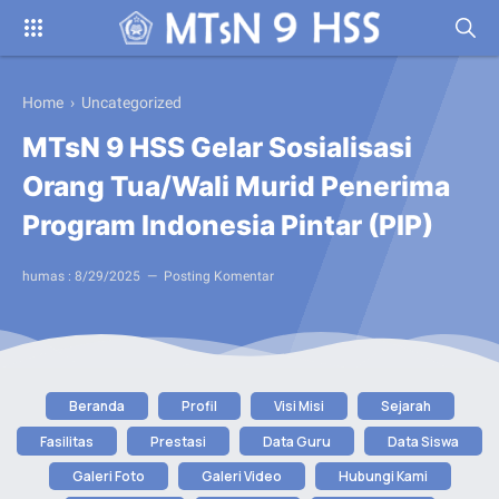
Home
› Uncategorized
MTsN 9 HSS Gelar Sosialisasi
Orang Tua/Wali Murid Penerima
Program Indonesia Pintar (PIP)
humas :
8/29/2025
Posting Komentar
Beranda
Profil
Visi Misi
Sejarah
Fasilitas
Prestasi
Data Guru
Data Siswa
Galeri Foto
Galeri Video
Hubungi Kami